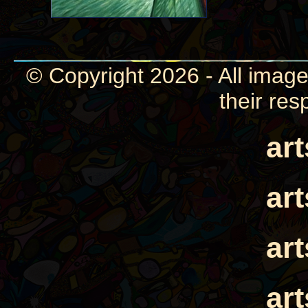
© Copyright 2026 - All image
their res
ar
ar
ar
ar